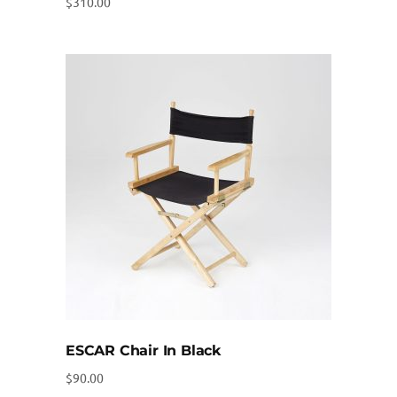
$
310.00
ESCAR Chair In Black
$
90.00