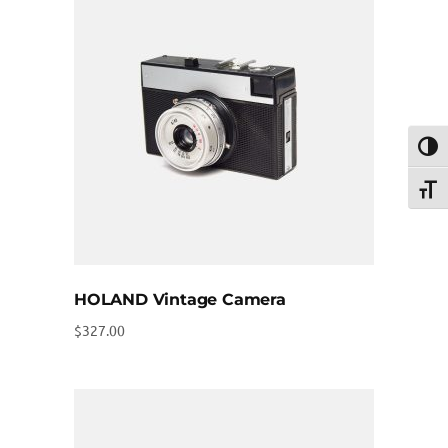
Umsch
Schri
HOLAND Vintage Camera
$
327.00