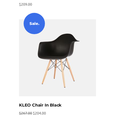
$
209.00
Sale.
KLEO Chair In Black
Ursprünglicher
Aktueller
$
267.00
$
204.00