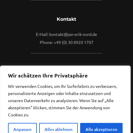
Kontakt
E-Mail: kontakt@jan-erik-nord.de
Phone: +49 (0) 30 8920 1707
Mehr
Wir schätzen Ihre Privatsphäre
Wir verwenden Cookies, um Ihr Surferlebnis zu verbessern,
Kontaktieren Sie mich gerne.
personalisierte Anzeigen oder Inhalte einzusetzen und
Ich freue mich, von Ihnen zu hören...
unseren Datenverkehr zu analysieren. Wenn Sie auf „Alle
akzeptieren" klicken, stimmen Sie der Anwendung von
Cookies zu.
Anpassen
Alles ablehnen
Alle akzeptieren