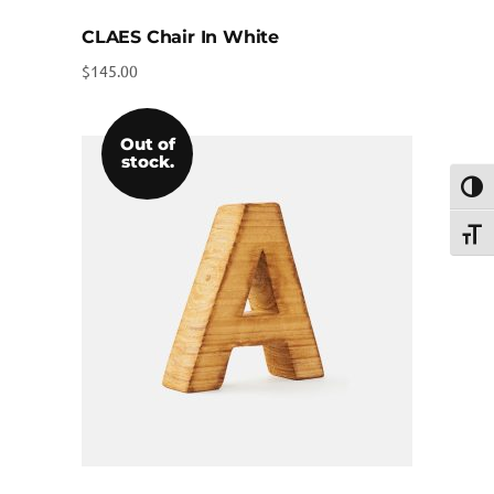
CLAES Chair In White
$
145.00
Out of
stock.
Umsch
Schri