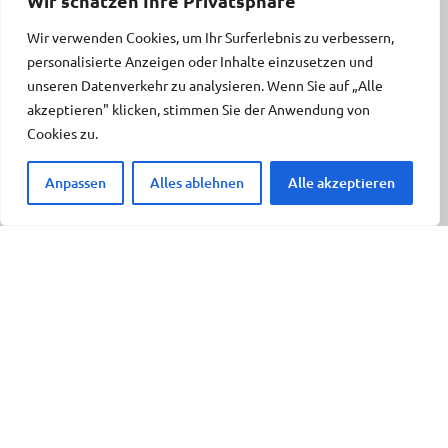
Wir schätzen Ihre Privatsphäre
Wir verwenden Cookies, um Ihr Surferlebnis zu verbessern,
personalisierte Anzeigen oder Inhalte einzusetzen und
unseren Datenverkehr zu analysieren. Wenn Sie auf „Alle
akzeptieren" klicken, stimmen Sie der Anwendung von
Cookies zu.
Anpassen
Alles ablehnen
Alle akzeptieren
Willkommen bei WordPress. Dies
ist dein erster Beitrag. Bearbeite
oder lösche ihn und beginne mit
dem Schreiben!