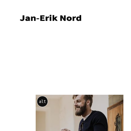
I
alt