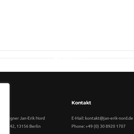
rs Levine, 
Of DigiArch
By
Vuuse
rift
Kontakt
 Designer Jan-Erik Nord
E-Mail: kontakt@jan-erik-nord.de
raße 42, 13156 Berlin
Phone: +49 (0) 30 8920 1707