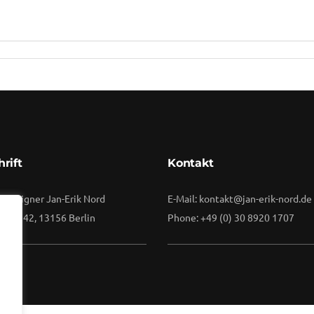
By
Vuuse
rift
Kontakt
 Designer Jan-Erik Nord
E-Mail: kontakt@jan-erik-nord.de
raße 42, 13156 Berlin
Phone: +49 (0) 30 8920 1707