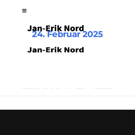
24. Februar 2025
JEN-
black
By
Vuuse