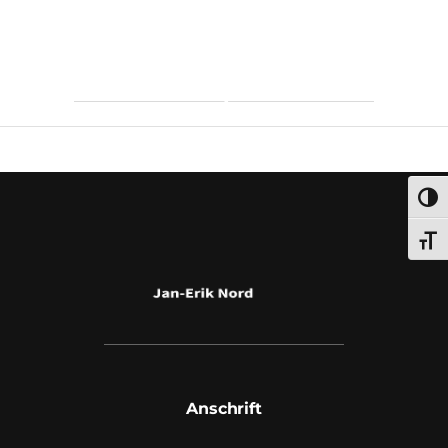
Umsch
Schri
Anschrift