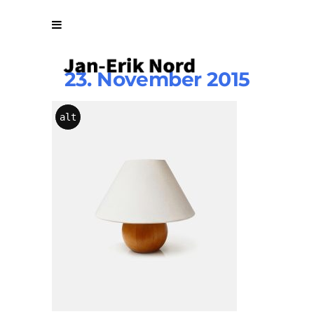
23. November 2015
KIKKA
alt
Lamp
By
Vuuse