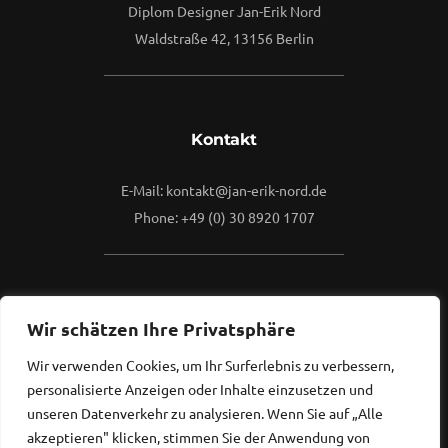
Diplom Designer Jan-Erik Nord
Waldstraße 42, 13156 Berlin
Kontakt
E-Mail: kontakt@jan-erik-nord.de
Phone: +49 (0) 30 8920 1707
Mehr
Wir schätzen Ihre Privatsphäre
Wir verwenden Cookies, um Ihr Surferlebnis zu verbessern,
Kontaktieren Sie mich gerne.
personalisierte Anzeigen oder Inhalte einzusetzen und
Ich freue mich, von Ihnen zu hören...
unseren Datenverkehr zu analysieren. Wenn Sie auf „Alle
akzeptieren" klicken, stimmen Sie der Anwendung von