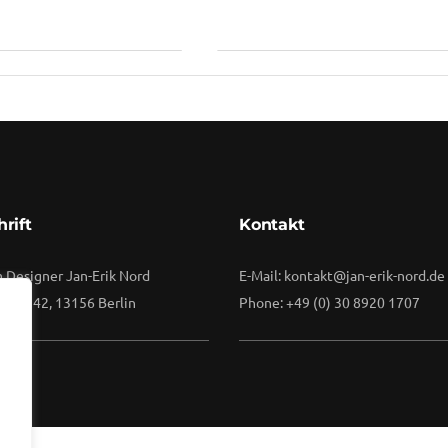
backgroun
By
Vuuse
rift
Kontakt
 Designer Jan-Erik Nord
E-Mail: kontakt@jan-erik-nord.de
raße 42, 13156 Berlin
Phone: +49 (0) 30 8920 1707