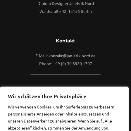
Diplom Designer Jan-Erik Nord
Waldstraße 42, 13156 Berlin
Kontakt
E-Mail: kontakt@jan-erik-nord.de
Phone: +49 (0) 30 8920 1707
Mehr
Wir schätzen Ihre Privatsphäre
Wir verwenden Cookies, um Ihr Surferlebnis zu verbessern,
Kontaktieren Sie mich gerne.
personalisierte Anzeigen oder Inhalte einzusetzen und
Ich freue mich, von Ihnen zu hören...
unseren Datenverkehr zu analysieren. Wenn Sie auf „Alle
akzeptieren" klicken, stimmen Sie der Anwendung von