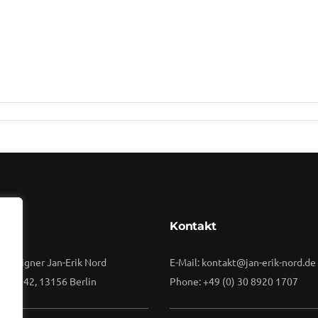
By
Vuuse
rift
Kontakt
 Designer Jan-Erik Nord
E-Mail: kontakt@jan-erik-nord.de
raße 42, 13156 Berlin
Phone: +49 (0) 30 8920 1707