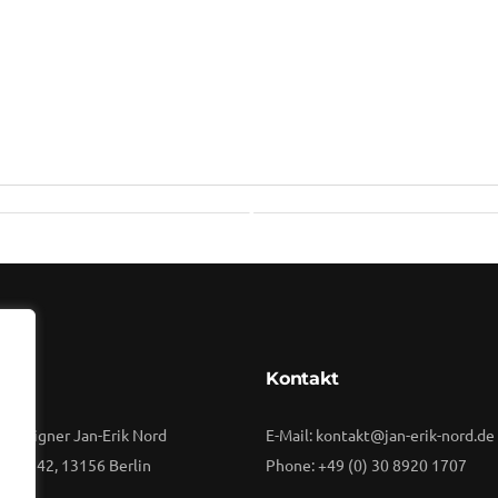
By
Vuuse
rift
Kontakt
 Designer Jan-Erik Nord
E-Mail: kontakt@jan-erik-nord.de
raße 42, 13156 Berlin
Phone: +49 (0) 30 8920 1707