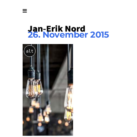
26. November 2015
Gallery
alt
5
By
Vuuse