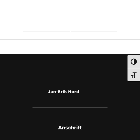
Umsch
Schri
Anschrift