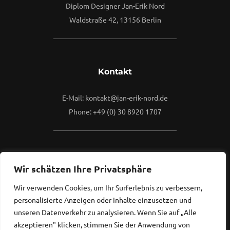
Diplom Designer Jan-Erik Nord
Waldstraße 42, 13156 Berlin
Kontakt
E-Mail: kontakt@jan-erik-nord.de
Phone: +49 (0) 30 8920 1707
Mehr
Wir schätzen Ihre Privatsphäre
Wir verwenden Cookies, um Ihr Surferlebnis zu verbessern,
Kontaktieren Sie mich gerne.
personalisierte Anzeigen oder Inhalte einzusetzen und
Ich freue mich, von Ihnen zu hören...
unseren Datenverkehr zu analysieren. Wenn Sie auf „Alle
akzeptieren" klicken, stimmen Sie der Anwendung von