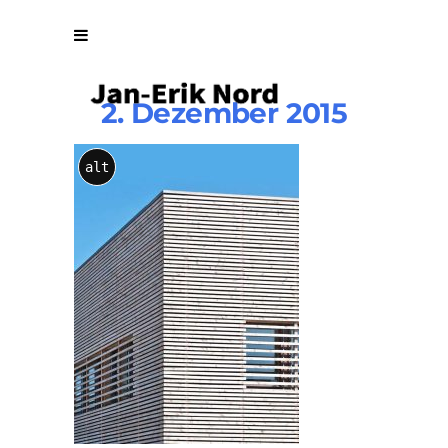
2. Dezember 2015
p-
alt
pinterest
image-