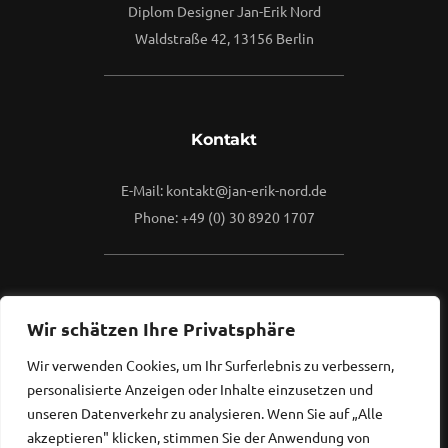
Diplom Designer Jan-Erik Nord
Waldstraße 42, 13156 Berlin
Kontakt
E-Mail: kontakt@jan-erik-nord.de
Phone: +49 (0) 30 8920 1707
Mehr
Wir schätzen Ihre Privatsphäre
Wir verwenden Cookies, um Ihr Surferlebnis zu verbessern,
Kontaktieren Sie mich gerne.
personalisierte Anzeigen oder Inhalte einzusetzen und
Ich freue mich, von Ihnen zu hören...
unseren Datenverkehr zu analysieren. Wenn Sie auf „Alle
akzeptieren" klicken, stimmen Sie der Anwendung von