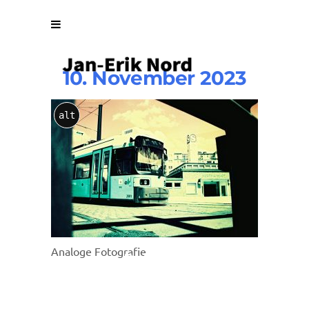
10. November 2023
eir08-
alt
01
Analoge Fotografie
By
Vuuse