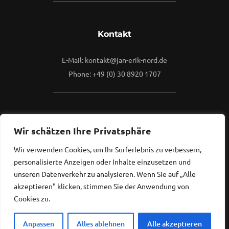
Kontakt
E-Mail: kontakt@jan-erik-nord.de
Phone: +49 (0) 30 8920 1707
Mehr
Wir schätzen Ihre Privatsphäre
Wir verwenden Cookies, um Ihr Surferlebnis zu verbessern,
Kontaktieren Sie mich gerne.
personalisierte Anzeigen oder Inhalte einzusetzen und
Ich freue mich, von Ihnen zu hören...
unseren Datenverkehr zu analysieren. Wenn Sie auf „Alle
akzeptieren" klicken, stimmen Sie der Anwendung von
Cookies zu.
Anpassen
Alles ablehnen
Alle akzeptieren