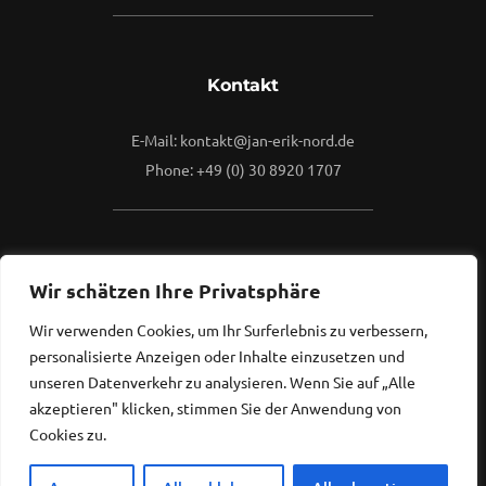
Kontakt
E-Mail: kontakt@jan-erik-nord.de
Phone: +49 (0) 30 8920 1707
Mehr
Wir schätzen Ihre Privatsphäre
Wir verwenden Cookies, um Ihr Surferlebnis zu verbessern,
Kontaktieren Sie mich gerne.
personalisierte Anzeigen oder Inhalte einzusetzen und
Ich freue mich, von Ihnen zu hören...
unseren Datenverkehr zu analysieren. Wenn Sie auf „Alle
akzeptieren" klicken, stimmen Sie der Anwendung von
Cookies zu.