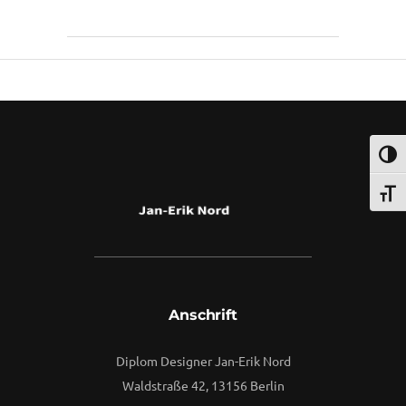
By
Vuuse
Umsch
Schri
Anschrift
Diplom Designer Jan-Erik Nord
Waldstraße 42, 13156 Berlin