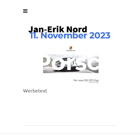
11. November 2023
Porsche-
AZ-
Werbetext
1024×42