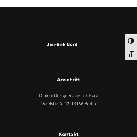
By
Vuuse
Umsch
Schri
Anschrift
Diplom Designer Jan-Erik Nord
Waldstraße 42, 13156 Berlin
Kontakt