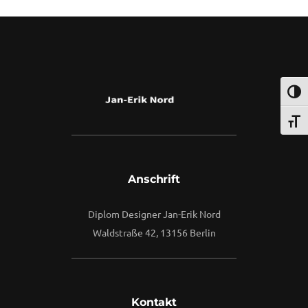
By
Vuuse
Umsch
Schri
Anschrift
Diplom Designer Jan-Erik Nord
Waldstraße 42, 13156 Berlin
Kontakt