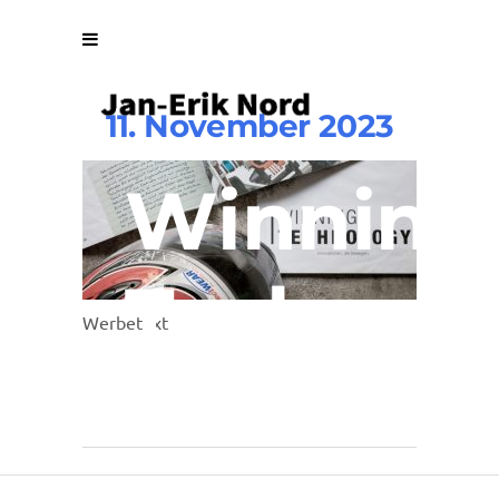
11. November 2023
Winning
Technolo
Werbetext
1024×42