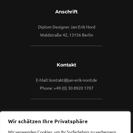
Anschrift
Diplom Designer Jan-Erik Nord
Waldstraße 42, 13156 Berlin
Kontakt
E-Mail: kontakt@jan-erik-nord.de
Phone: +49 (0) 30 8920 1707
Mehr
Wir schätzen Ihre Privatsphäre
Wir verwenden Cookies, um Ihr Surferlebnis zu verbessern,