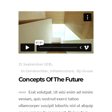
21. September 2015
In
Construction
,
Infrastructure
By
Vuuse
Concepts Of The Future
Erat volutpat. Ut wisi enim ad minim
veniam, quis nostrud exerci tation
ullamcorper suscipit lobortis nisl ut aliquip
ex ea commodo consequat. Duis autem