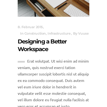
8. Februar 2015
In
Construction
,
Infrastructure
By
Vuuse
Designing a Better
Workspace
Erat volutpat. Ut wisi enim ad minim
veniam, quis nostrud exerci tation
ullamcorper suscipit lobortis nisl ut aliquip
ex ea commodo consequat. Duis autem
vel eum iriure dolor in hendrerit in
vulputate velit esse molestie consequat,
vel illum dolore eu feugiat nulla facilisis at
vero eros et accumsan et iusto...