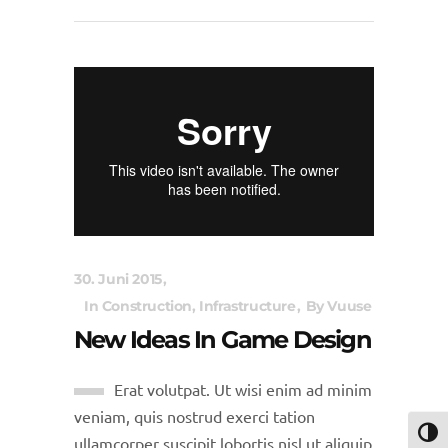
30. Juni 2015
In
Construction
,
Infrastructure
By
Vuuse
New Ideas In Game Design
Erat volutpat. Ut wisi enim ad minim
veniam, quis nostrud exerci tation
Umsch
ullamcorper suscipit lobortis nisl ut aliquip