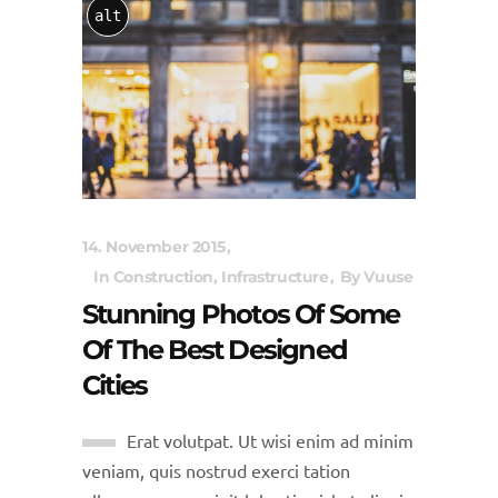
alt
14. November 2015
In
Construction
,
Infrastructure
By
Vuuse
Stunning Photos Of Some
Of The Best Designed
Cities
Erat volutpat. Ut wisi enim ad minim
veniam, quis nostrud exerci tation